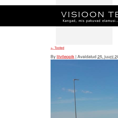
←
Tooted
By
liivileppik
|
Avaldatud
25. juuni 