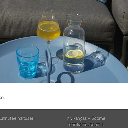
se.
Linnutee näitusel!
Kivikangas – Soome
Tehnikamuuseumis!