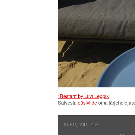
"Restart" by Liivi Leppik
Salvesta
püsiviide
oma järjehoidjas
INTERJÖÖR 2026