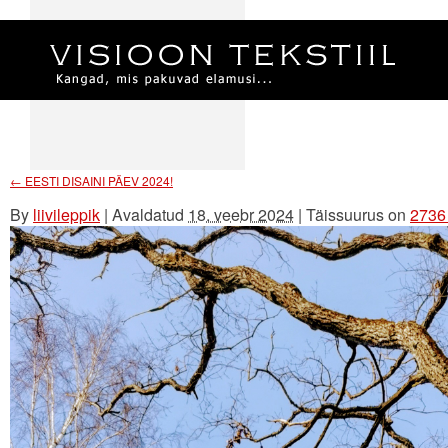
←
EESTI DISAINI PÄEV 2024!
By
liivileppik
|
Avaldatud
18. veebr 2024
|
Täissuurus on
2736