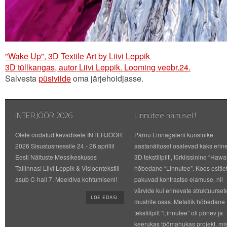
"Wake Up", 3D Textile Art by Liivi Leppik
3D tüllkangas, autor Liivi Leppik. Looming veebr.24.
Salvesta
püsiviide
oma järjehoidjasse.
INTERJÖÖR 2026
Linnutee näitusel!
Olete oodatud kevadisele INTERJÖÖR
Pärnu Linnagalerii kunstnike
2026 Sisustusmessile 24.- 26.aprillil
aastanäitusel osalevad kaks erin
Eesti Näituste Messikeskuses
3D tekstiilpilti, türkiissinine “Hawai
Tallinnas! Liivi Leppik & Visioontekstiil
hõbedane “Linnutee”. Koos esitle
asub C-hall 7. Meeldiva kohtumiseni!
pakuvad kontrastse elamuse, nii
värvide kui erinevate struktuurset
LOE EDASI.
mustrite osas. Metallik hõbedane
tekstiilpilt “Linnutee” oli põnev ja
keerukas töömahukas projekt, mi