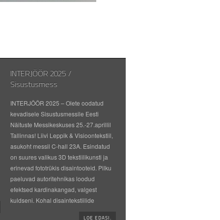
INTERJÖÖR 2025 /
Sisustusmess
INTERJÖÖR 2025 – Olete oodatud
kevadisele Sisustusmessile Eesti
Näituste Messikeskuses 25.-27.aprillil
Tallinnas! Liivi Leppik & Visioontekstiil,
asukoht messil C-hall 23A. Esindatud
on suures valikus 3D tekstiilikunsti ja
erinevad fototrükis disaintooteid. Pilku
paeluvad autoritehnikas loodud
efektsed kardinakangad, valgest
kuldseni. Kohal disaintekstiilide
LOE EDASI.