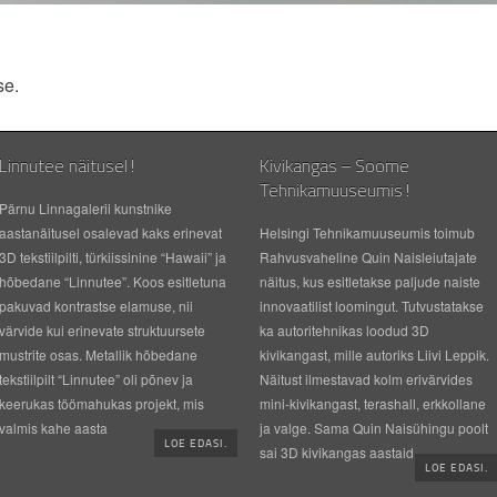
se.
Linnutee näitusel!
Kivikangas – Soome
Tehnikamuuseumis!
Pärnu Linnagalerii kunstnike
aastanäitusel osalevad kaks erinevat
Helsingi Tehnikamuuseumis toimub
3D tekstiilpilti, türkiissinine “Hawaii” ja
Rahvusvaheline Quin Naisleiutajate
hõbedane “Linnutee”. Koos esitletuna
näitus, kus esitletakse paljude naiste
pakuvad kontrastse elamuse, nii
innovaatilist loomingut. Tutvustatakse
värvide kui erinevate struktuursete
ka autoritehnikas loodud 3D
mustrite osas. Metallik hõbedane
kivikangast, mille autoriks Liivi Leppik.
tekstiilpilt “Linnutee” oli põnev ja
Näitust ilmestavad kolm erivärvides
keerukas töömahukas projekt, mis
mini-kivikangast, terashall, erkkollane
valmis kahe aasta
ja valge. Sama Quin Naisühingu poolt
LOE EDASI.
sai 3D kivikangas aastaid
LOE EDASI.