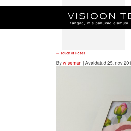
←
Touch of Roses
By
wiseman
|
Avaldatud
25. nov 20