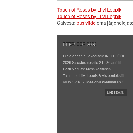
Touch of Roses by Liivi Leppik
Touch of Roses by Liivi Leppik
Salvesta
püsiviide
oma järjehoidjas
INTERJÖÖR 2026
Olete oodatud kevadisele INTERJÖÖR
2026 Sisustusmessile 24.- 26.aprillil
Eesti Näituste Messikeskuses
Tallinnas! Liivi Leppik & Visioontekstiil
asub C-hall 7. Meeldiva kohtumiseni!
LOE EDASI.