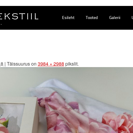
Esileht
Tooted
Galerii
18
|
Täissuurus on
3984 × 2988
pikslit.